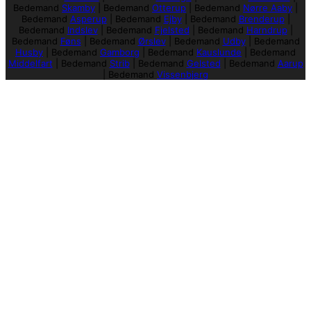
Bedemand
Skamby
|
Bedemand
Otterup
|
Bedemand
Nørre Aaby
|
Bedemand
Asperup
|
Bedemand
Ejby
|
Bedemand
Brenderup
|
Bedemand
Indslev
|
Bedemand
Fjelsted
|
Bedemand
Harndrup
|
Bedemand
Føns
|
Bedemand
Ørslev
|
Bedemand
Udby
|
Bedemand
Husby
|
Bedemand
Gamborg
|
Bedemand
Kauslunde
|
Bedemand
Middelfart
|
Bedemand
Strib
|
Bedemand
Gelsted
|
Bedemand
Aarup
|
Bedemand
Vissenbjerg