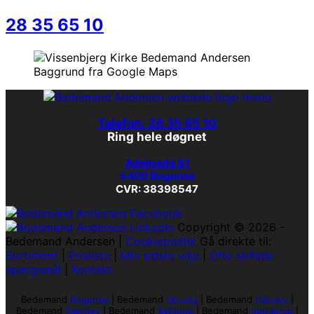
28 35 65 10
Baggrund fra Google Maps
Telefon: 28 35 65 10
Ring hele døgnet
Adelgade 81
5400 Bogense
CVR: 38398547
Copyright © 2026 -
Bedemand Andersen |
Cookiepolitik
Gå direkte til:
Sortiment
|
Prisliste
|
Min sidste vilje
|
Ofte stillede
spørgsmål
|
Kontakt
Bedemand
Bogense
|
Bedemand
Skovby
|
Bedemand
Hårslev
|
Bedemand
Særslev
|
Bedemand
Veflinge
|
Bedemand
Søndersø
|