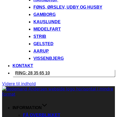
FØNS, ØRSLEV, UDBY OG HUSBY
GAMBORG
KAUSLUNDE
MIDDELFART
STRIB
GELSTED
AARUP
VISSENBJERG
KONTAKT
RING: 28 35 65 10
Videre til indhold
INFORMATION
FÅ OVERBLIKKET