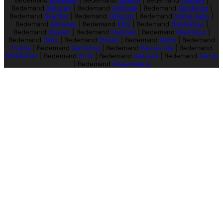
Bedemand
Særslev
|
Bedemand
Veflinge
|
Bedemand
Søndersø
|
Bedemand
Skamby
|
Bedemand
Otterup
|
Bedemand
Nørre Aaby
|
Bedemand
Asperup
|
Bedemand
Ejby
|
Bedemand
Brenderup
|
Bedemand
Indslev
|
Bedemand
Fjelsted
|
Bedemand
Harndrup
|
Bedemand
Føns
|
Bedemand
Ørslev
|
Bedemand
Udby
|
Bedemand
Husby
|
Bedemand
Gamborg
|
Bedemand
Kauslunde
|
Bedemand
Middelfart
|
Bedemand
Strib
|
Bedemand
Gelsted
|
Bedemand
Aarup
|
Bedemand
Vissenbjerg