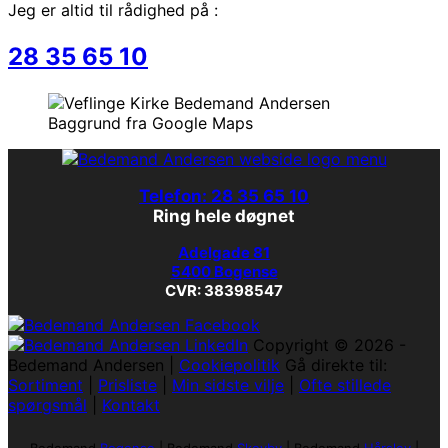
Jeg er altid til rådighed på :
28 35 65 10
Baggrund fra Google Maps
Telefon: 28 35 65 10
Ring hele døgnet
Adelgade 81
5400 Bogense
CVR: 38398547
Copyright © 2026 -
Bedemand Andersen |
Cookiepolitik
Gå direkte til:
Sortiment
|
Prisliste
|
Min sidste vilje
|
Ofte stillede
spørgsmål
|
Kontakt
Bedemand
Bogense
|
Bedemand
Skovby
|
Bedemand
Hårslev
|