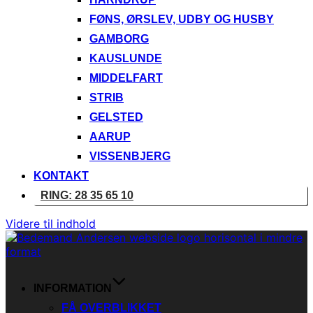
FØNS, ØRSLEV, UDBY OG HUSBY
GAMBORG
KAUSLUNDE
MIDDELFART
STRIB
GELSTED
AARUP
VISSENBJERG
KONTAKT
RING: 28 35 65 10
Videre til indhold
INFORMATION
FÅ OVERBLIKKET